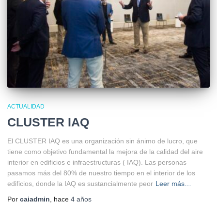
ACTUALIDAD
CLUSTER IAQ
El CLUSTER IAQ es una organización sin ánimo de lucro, que
tiene como objetivo fundamental la mejora de la calidad del aire
interior en edificios e infraestructuras ( IAQ). Las personas
pasamos más del 80% de nuestro tiempo en el interior de los
edificios, donde la IAQ es sustancialmente peor
Leer más…
Por
caiadmin
, hace
4 años