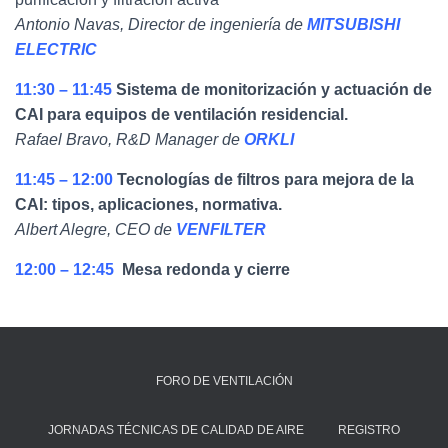
Antonio Navas, Director de ingeniería de
MITSUBISHI
ELECTRIC
11:30 – 11:45
Sistema de monitorización y actuación de
CAI para equipos de ventilación residencial.
Rafael Bravo, R&D Manager de
ORKLI
11:45 – 12:00
Tecnologías de filtros para mejora de la
CAI: tipos, aplicaciones, normativa.
Albert Alegre, CEO de
VENFILTER
12:00 – 12:45
Mesa redonda y cierre
FORO DE VENTILACIÓN
JORNADAS TÉCNICAS DE CALIDAD DE AIRE
REGISTRO