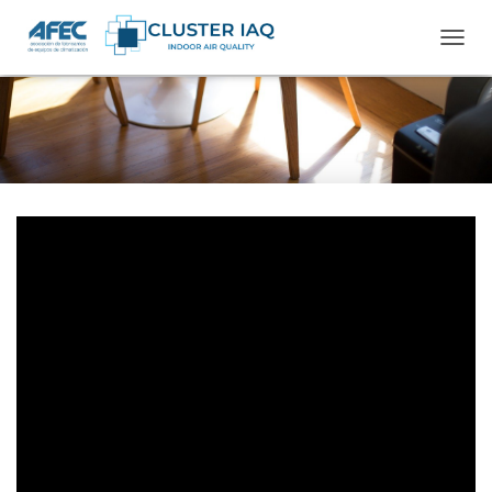
C
A
M
B
I
A
R
M
O
D
O
D
E
N
A
V
E
G
A
C
I