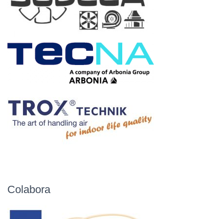
Ó
N
Colabora