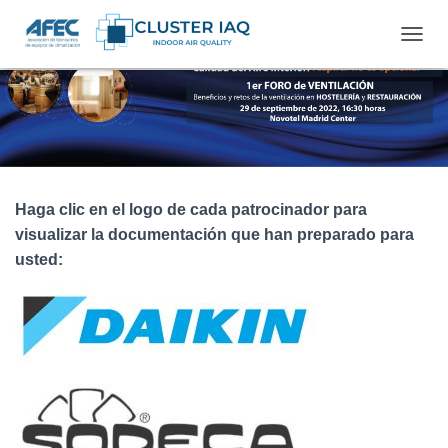
C
A
M
B
I
A
R
M
O
Haga clic en el logo de cada patrocinador para
D
visualizar la documentación que han preparado para
O
usted:
D
E
N
A
V
E
G
A
C
I