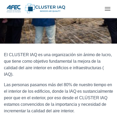
C
A
M
B
I
A
R
M
O
El CLUSTER IAQ es una organización sin ánimo de lucro,
D
que tiene como objetivo fundamental la mejora de la
O
calidad del aire interior en edificios e infraestructuras (
D
E
IAQ).
N
A
Las personas pasamos más del 80% de nuestro tiempo en
V
el interior de los edificios, donde la IAQ es sustancialmente
E
G
peor que en el exterior, por eso desde el CLÚSTER IAQ
A
estamos convencidos de la importancia y necesidad de
C
incrementar la calidad del aire interior.
I