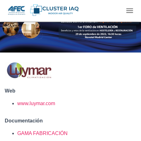
C
A
M
B
I
A
R
M
O
D
O
D
E
Web
N
A
www.luymar.com
V
E
G
Documentación
A
C
GAMA FABRICACIÓN
I